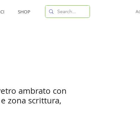
CI
SHOP
A
 vetro ambrato con
 e zona scrittura,