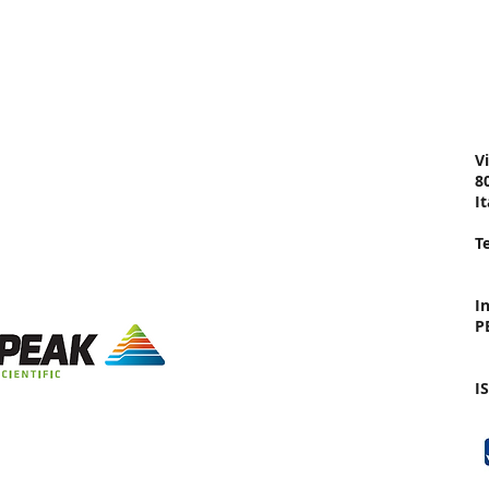
ATL
a
Shop
Assi
a Tecnica
Catalogo Prodotti
Shop Online
S
o
Vi
ne
8
It
li
T
I
P
I
in