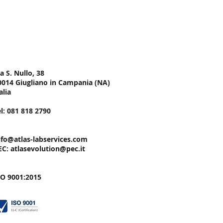
AS
Evolution S.r.l
stenza Tecnica
ede Legale
a S. Nullo, 38
0014 Giugliano in Campania (NA)
alia
el: 081 818 2790
nfo@atlas-labservices.com
EC:
atlasevolution@pec.it
SO 9001:2015