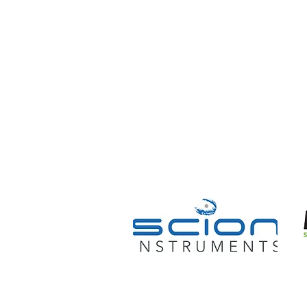
Scopri ATLAS
Assistenz
Home
Assistenz
Azienda
Supporto
News
Applicativ
Servizi
Formazio
Prodotti
Ricambi
Lavori con noi
Consumabi
f
COMMUNICA CON ATLAS