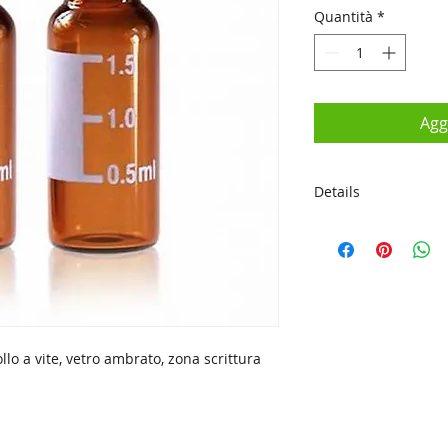
Quantità
*
Agg
Details
• 9-425
• Dimensioni: 12 x
• Vetro borosilicato,
•Qtà/Pk 100
lo a vite, vetro ambrato, zona scrittura