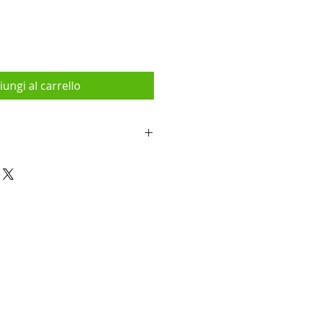
iungi al carrello
 32 mm
 tipo 1