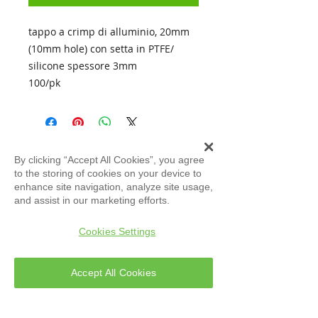
tappo a crimp di alluminio, 20mm
(10mm hole) con setta in PTFE/
silicone spessore 3mm
100/pk
By clicking “Accept All Cookies”, you agree
to the storing of cookies on your device to
ATLAS
Evolution S.r.l
enhance site navigation, analyze site usage,
Assistenza Tecnica
and assist in our marketing efforts.
Cookies Settings
Accept All Cookies