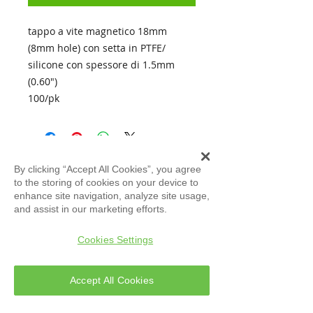
tappo a vite magnetico 18mm
(8mm hole) con setta in PTFE/
silicone con spessore di 1.5mm
(0.60")
100/pk
By clicking “Accept All Cookies”, you agree
to the storing of cookies on your device to
ATLAS
Evolution S.r.l
enhance site navigation, analyze site usage,
and assist in our marketing efforts.
Assistenza Tecnica
Cookies Settings
Accept All Cookies