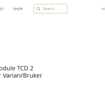
CI
SHOP
A
odule TCD 2
r Varian/Bruker