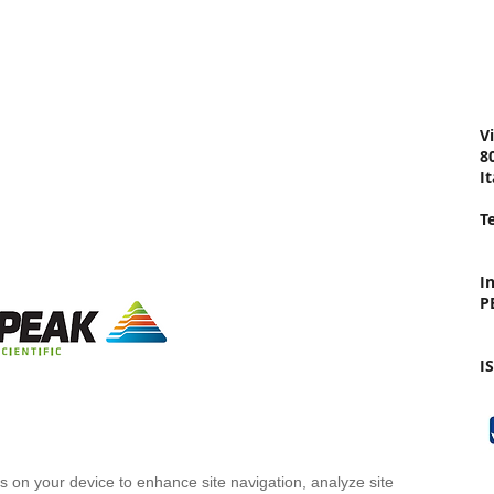
ATL
a
Shop
Assi
a Tecnica
Catalogo Prodotti
Shop Online
S
o
Vi
ne
8
It
li
T
I
P
I
in
es on your device to enhance site navigation, analyze site