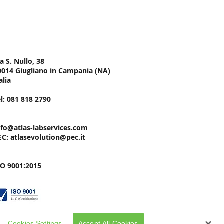
AS
Evolution S.r.l
stenza Tecnica
ede Legale
a S. Nullo, 38
0014 Giugliano in Campania (NA)
alia
el: 081 818 2790
nfo@atlas-labservices.com
EC:
atlasevolution@pec.it
SO 9001:2015
Cookies Settings
Accept All Cookies