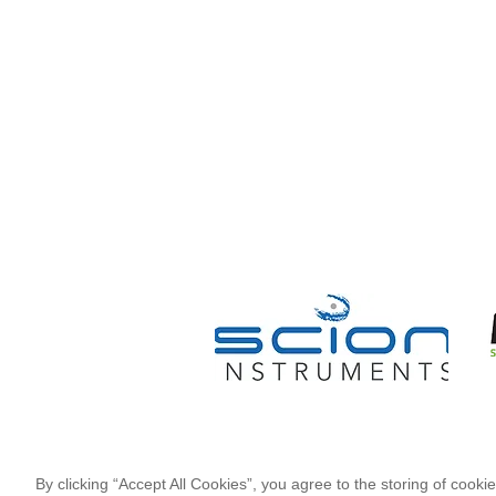
Scopri ATLAS
Assistenz
Home
Assistenz
Azienda
Supporto
News
Applicativ
Servizi
Formazio
Prodotti
Ricambi
Lavori con noi
Consumabi
f
COMMUNICA CON ATLAS
By clicking “Accept All Cookies”, you agree to the storing of cooki